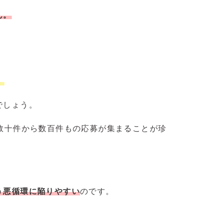
ん。
。
でしょう。
数十件から数百件もの応募が集まることが珍
。
う悪循環に陥りやすい
のです。
。