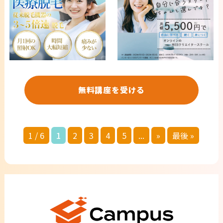
無料講座を受ける
1 / 6
1
2
3
4
5
...
»
最後 »