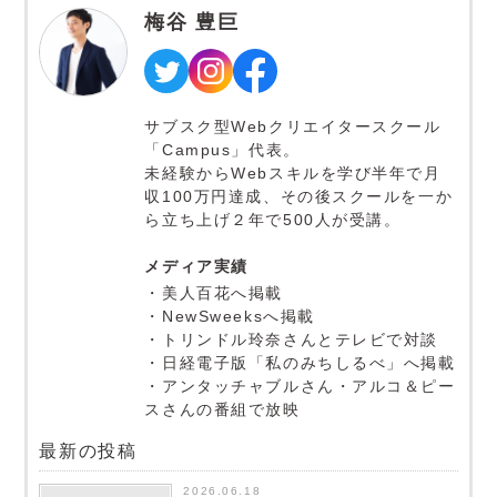
梅谷 豊巨
サブスク型Webクリエイタースクール
「Campus」代表。
未経験からWebスキルを学び半年で月
収100万円達成、その後スクールを一か
ら立ち上げ２年で500人が受講。
メディア実績
・美人百花へ掲載
・NewSweeksへ掲載
・トリンドル玲奈さんとテレビで対談
・日経電子版「私のみちしるべ」へ掲載
・アンタッチャブルさん・アルコ＆ピー
スさんの番組で放映
最新の投稿
2026.06.18