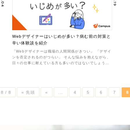
Webデザイナーはいじめが多い？病む前の対策と
辛い体験談を紹介
「Webデザイナーは職場の人間関係がきつい」 「デザイ
ンを否定されるのがつらい」 そんな悩みを抱えながら、
日々の仕事に耐えている方も多いのではないでしょう
か。 SNSやネットで「いじ……
8 / 8
« 先頭
«
...
4
5
6
7
8